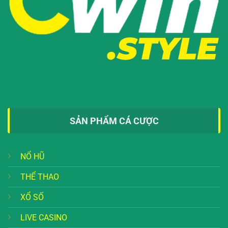
SẢN PHẨM CÁ CƯỢC
NỔ HŨ
THỂ THAO
XỔ SỐ
LIVE CASINO