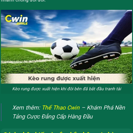
Kèo rung được xuất hiện khi đôi bên đã bắt đầu tranh tài
Xem thêm:
Thể Thao Cwin
– Khám Phá Nền
Tảng Cược Đẳng Cấp Hàng Đầu