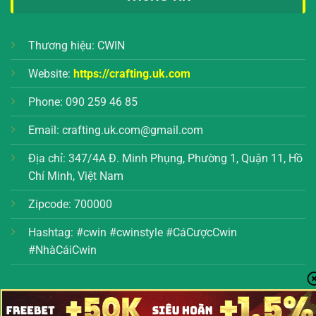
Thương hiệu: CWIN
Website:
https://crafting.uk.com
Phone: 090 259 46 85
Email:
crafting.uk.com@gmail.com
Địa chỉ: 347/4A Đ. Minh Phụng, Phường 1, Quận 11, Hồ
Chí Minh, Việt Nam
Zipcode: 700000
Hashtag: #cwin #cwinstyle #CáCượcCwin
#NhàCáiCwin