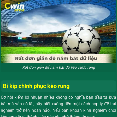
Rất đơn giản để nắm bắt dữ liệu cược rung
Bí kíp chinh phục kèo rung
Cơ hội kiếm lợi nhuận nhiều không có nghĩa bạn đầu tư bừa
bãi mà vẫn có lãi, hãy biết xuống tiền một cách hợp lý để trải
nghiệm trở nên hoàn hảo. Nếu băn khoăn kinh nghiệm chơi
kèo rung là gì thành viên nên ghi nhớ thông tin sau: