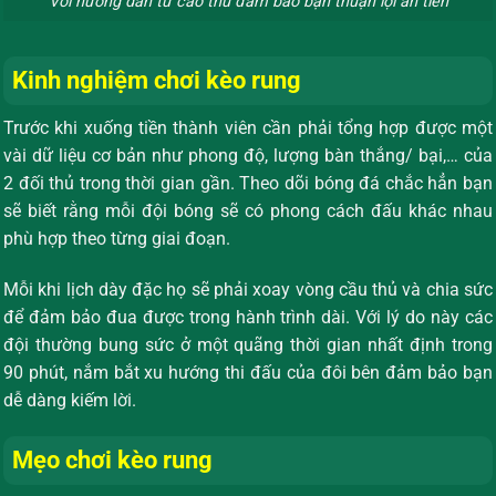
Với hướng dẫn từ cao thủ đảm bảo bạn thuận lợi ăn tiền
Kinh nghiệm chơi kèo rung
Trước khi xuống tiền thành viên cần phải tổng hợp được một
vài dữ liệu cơ bản như phong độ, lượng bàn thắng/ bại,… của
2 đối thủ trong thời gian gần. Theo dõi bóng đá chắc hẳn bạn
sẽ biết rằng mỗi đội bóng sẽ có phong cách đấu khác nhau
phù hợp theo từng giai đoạn.
Mỗi khi lịch dày đặc họ sẽ phải xoay vòng cầu thủ và chia sức
để đảm bảo đua được trong hành trình dài. Với lý do này các
đội thường bung sức ở một quãng thời gian nhất định trong
90 phút, nắm bắt xu hướng thi đấu của đôi bên đảm bảo bạn
dễ dàng kiếm lời.
Mẹo chơi kèo rung