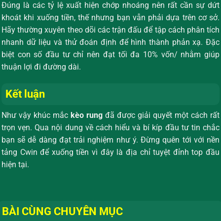
Đúng là các tỷ lệ xuất hiện chớp nhoáng nên rất cần sự dứt
khoát khi xuống tiền, thế nhưng bạn vẫn phải dựa trên cơ sở.
Hãy thường xuyên theo dõi các trận đấu để tập cách phân tích
nhanh dữ liệu và thử đoán định để hình thành phản xạ. Đặc
biệt con số đầu tư chỉ nên đạt tối đa 10% vốn/ nhằm giúp
thuận lợi đi đường dài.
Kết luận
Như vậy khúc mắc
kèo rung
đã được giải quyết một cách rất
trọn vẹn. Qua nội dung về cách hiểu và bí kíp đầu tư tin chắc
bạn sẽ dễ dàng đạt trải nghiệm như ý. Đừng quên tới với nền
tảng Cwin để xuống tiền vì đây là địa chỉ tuyệt đỉnh top đầu
hiện tại.
BÀI CÙNG CHUYÊN MỤC