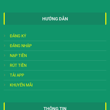
HƯỚNG DẪN
ĐĂNG KÝ
ĐĂNG NHẬP
NẠP TIỀN
RÚT TIỀN
TẢI APP
KHUYẾN MÃI
THÔNG TIN