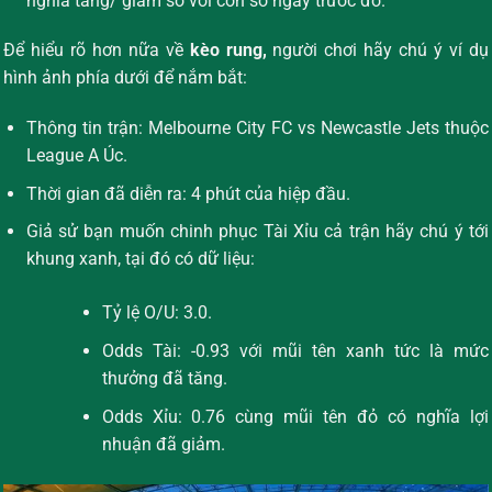
nghĩa tăng/ giảm so với con số ngay trước đó.
Để hiểu rõ hơn nữa về
kèo rung,
người chơi hãy chú ý ví dụ
hình ảnh phía dưới để nắm bắt:
Thông tin trận: Melbourne City FC vs Newcastle Jets thuộc
League A Úc.
Thời gian đã diễn ra: 4 phút của hiệp đầu.
Giả sử bạn muốn chinh phục Tài Xỉu cả trận hãy chú ý tới
khung xanh, tại đó có dữ liệu:
Tỷ lệ O/U: 3.0.
Odds Tài: -0.93 với mũi tên xanh tức là mức
thưởng đã tăng.
Odds Xỉu: 0.76 cùng mũi tên đỏ có nghĩa lợi
nhuận đã giảm.