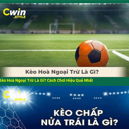
Kèo Hoà Ngoại Trừ Là Gì? Cách Chơi Hiệu Quả Nhất