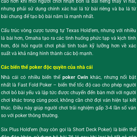
cao hơn khi mỗi người chơi nhận bốn lá bài riêng thay vì hai,
nhưng phải sử dụng chính xác hai lá từ bài riêng và ba lá từ
bài chung để tạo bộ bài năm lá mạnh nhất.
Cấu trúc vòng cược tương tự Texas Hold’em, nhưng với nhiều
lá bài hơn, Omaha tạo ra các tình huống phức tạp và kịch tính
hơn, đòi hỏi người chơi phải tính toán kỹ lưỡng hơn về xác
suất và khả năng hình thành các bộ mạnh.
Các biến thể poker độc quyền của nhà cái
Nhà cái có nhiều biến thể
poker Cwin
khác, nhưng nổi bật
nhất là Fast Fold Poker – biến thể tốc độ cao cho phép người
chơi bỏ bài yếu và lập tức được chuyển đến bàn mới với người
chơi khác trong cùng pool, không cần chờ đợi ván hiện tại kết
thúc. Điều này giúp người chơi trải nghiệm gấp 3-4 lần số ván
so với poker thông thường.
Six Plus Hold’em (hay còn gọi là Short Deck Poker) là biến thể