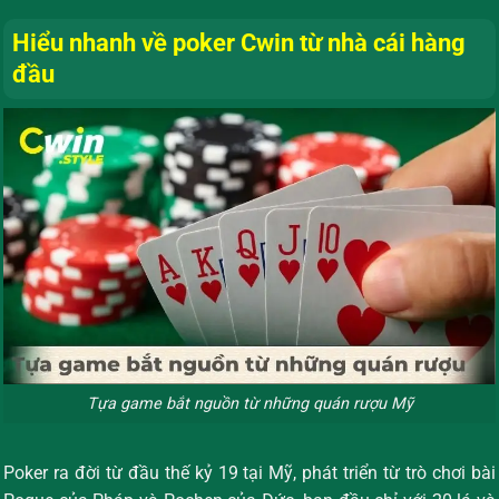
Hiểu nhanh về poker Cwin từ nhà cái hàng
đầu
Tựa game bắt nguồn từ những quán rượu Mỹ
Poker ra đời từ đầu thế kỷ 19 tại Mỹ, phát triển từ trò chơi bài