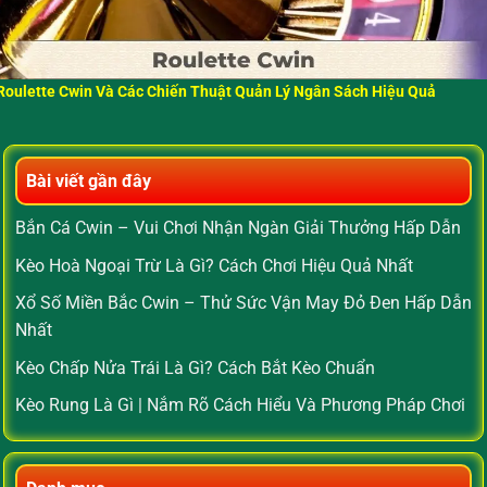
Roulette Cwin Và Các Chiến Thuật Quản Lý Ngân Sách Hiệu Quả
Bài viết gần đây
Bắn Cá Cwin – Vui Chơi Nhận Ngàn Giải Thưởng Hấp Dẫn
Kèo Hoà Ngoại Trừ Là Gì? Cách Chơi Hiệu Quả Nhất
Xổ Số Miền Bắc Cwin – Thử Sức Vận May Đỏ Đen Hấp Dẫn
Nhất
Kèo Chấp Nửa Trái Là Gì? Cách Bắt Kèo Chuẩn
Kèo Rung Là Gì | Nắm Rõ Cách Hiểu Và Phương Pháp Chơi