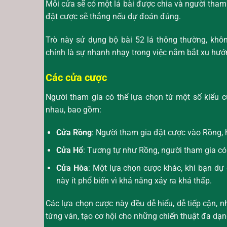
Mỗi cửa sẽ có một lá bài được chia và người tham g
đặt cược sẽ thắng nếu dự đoán đúng.
Trò này sử dụng bộ bài 52 lá thông thường, không
chính là sự nhanh nhạy trong việc nắm bắt xu hướn
Các cửa cược
Người tham gia có thể lựa chọn từ một số kiểu 
nhau, bao gồm:
Cửa Rồng
: Người tham gia đặt cược vào Rồng, h
Cửa Hổ
: Tương tự như Rồng, người tham gia có
Cửa Hòa
: Một lựa chọn cược khác, khi bạn dự
này ít phổ biến vì khả năng xảy ra khá thấp.
Các lựa chọn cược này đều dễ hiểu, dễ tiếp cận, 
từng ván, tạo cơ hội cho những chiến thuật đa dạn