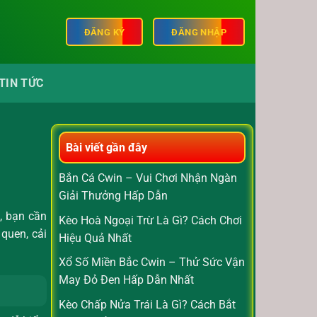
ĐĂNG KÝ
ĐĂNG NHẬP
TIN TỨC
Bài viết gần đây
Bắn Cá Cwin – Vui Chơi Nhận Ngàn
Giải Thưởng Hấp Dẫn
, bạn cần
Kèo Hoà Ngoại Trừ Là Gì? Cách Chơi
quen, cải
Hiệu Quả Nhất
Xổ Số Miền Bắc Cwin – Thử Sức Vận
May Đỏ Đen Hấp Dẫn Nhất
Kèo Chấp Nửa Trái Là Gì? Cách Bắt