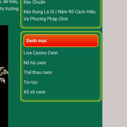
, dễ hiểu,
Kèo Chuẩn
hị trường
Kèo Rung Là Gì | Nắm Rõ Cách Hiểu
Và Phương Pháp Chơi
Danh mục
Live Casino Cwin
Nổ hũ cwin
Thể thao cwin
Tin tức
Xổ số cwin